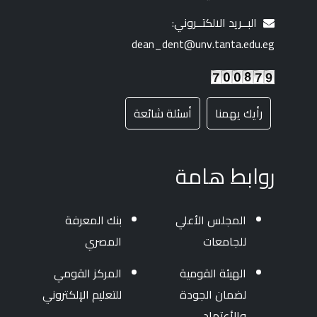
البــريد الالكتــروني:
dean_dent@unv.tanta.edu.eg
رأيك يهمنا
أسئلة شائعة
روابط هامة
المجلس الأعلي
بنك المعرفة
للجامعات
المصري
الهيئة القومية
المركز القومي
لضمان الجودة
للتعليم الإلكتروني
والأعتماد