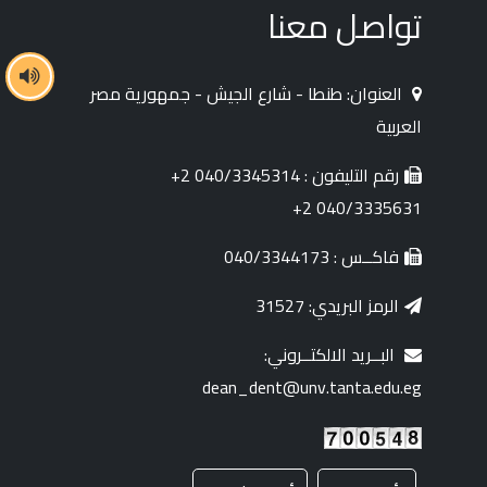
تواصل معنا
العنوان: طنطا - شارع الجيش - جمهورية مصر
العربية
رقم التليفون : 040/3345314 2+
040/3335631 2+
فاكــس : 040/3344173
الرمز البريدي: 31527
البــريد الالكتــروني:
dean_dent@unv.tanta.edu.eg