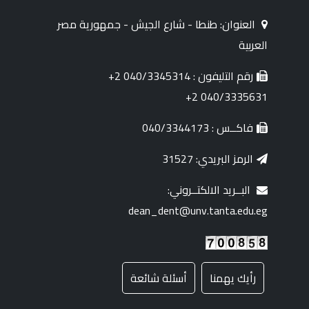
العنوان: طنطا - شارع الجيش - جمهورية مصر
العربية
رقم التليفون : 040/3345314 2+
040/3335631 2+
فاكــس : 040/3344173
الرمز البريدي: 31527
البــريد الالكتــروني:
dean_dent@unv.tanta.edu.eg
رأيك يهمنا
أسئلة شائعة