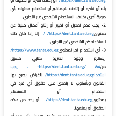
https://dent.tanta.edu.eg/
أو إعادة نشره أو تحميله أو
بثه أو نشره أو إتاحته للجماهير أو استخدام محتواه بأي
صورة أخرى بخلاف الاستخدام الشخصي غير التجاري.
2- يجب عدم تعديل أو تغيير أو إنتاج أعمال مبنية عن
محتوى
https://dent.tanta.edu.eg/
/
إلا إذا كان ذلك
لاستخدامكم الشخصي غير التجاري.
3- أي استخدام آخر لمحتوى
https://www.tanta.edu.eg/
يستلزم وجود تصريح كتابي مسبق
من
https://dent.tanta.edu.eg/
&4- . يجب
استخدام
https://dent.tanta.edu.eg/
لأغراض يصرح بها
القانون وبأسلوب لا يتعدى على حقوق أي فرد في
استخدام أو الاستمتاع
بمحتوى
https://dent.tanta.edu.eg/
أو يحد من هذه
الحقوق أو يمنعها.