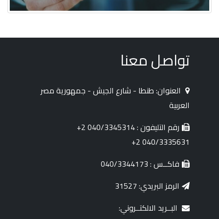
تواصل معنا
العنوان: طنطا - شارع الجيش - جمهورية مصر
العربية
رقم التليفون : 040/3345314 2+
040/3335631 2+
فاكــس : 040/3344173
الرمز البريدي: 31527
البــريد الالكتــروني: