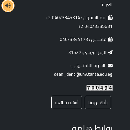
العربية
رقم التليفون : 040/3345314 2+
040/3335631 2+
فاكــس : 040/3344173
الرمز البريدي: 31527
البــريد الالكتــروني:
dean_dent@unv.tanta.edu.eg
رأيك يهمنا
أسئلة شائعة
روابط هامة