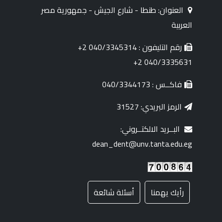
العنوان: طنطا - شارع الجيش - جمهورية مصر
العربية
رقم التليفون : 040/3345314 2+
040/3335631 2+
فاكــس : 040/3344173
الرمز البريدي: 31527
البــريد الالكتــروني:
dean_dent@unv.tanta.edu.eg
رأيك يهمنا
أسئلة شائعة