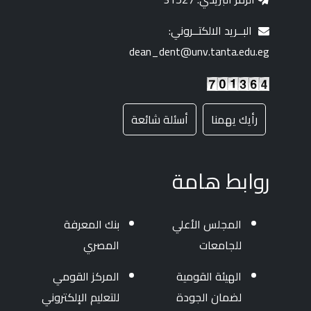
البــريد الالكتــروني:
dean_dent@unv.tanta.edu.eg
رأيك يهمنا
أسئلة شائعة
روابط هامة
المجلس الأعلي
بنك المعرفة
للجامعات
المصري
الهيئة القومية
المركز القومي
لضمان الجودة
للتعليم الإلكتروني