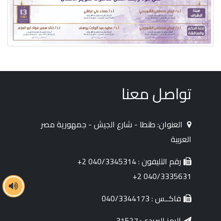
تواصل معنا
العنوان: طنطا - شارع الجيش - جمهورية مصر
العربية
رقم التليفون : 040/3345314 2+
040/3335631 2+
فاكــس : 040/3344173
الرمز البريدي: 31527