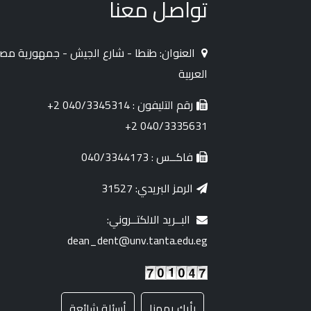
تواصل معنا
العنوان: طنطا - شارع الجيش - جمهورية مصر
العربية
رقم التليفون : 040/3345314 2+
040/3335631 2+
فاكــس : 040/3344173
الرمز البريدي: 31527
البــريد الالكتــروني:
dean_dent@unv.tanta.edu.eg
رأيك يهمنا
أسئلة شائعة